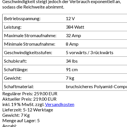
Geschwindigkeit steigt jedoch der Verbrauch exponentiell an,
sodass die Reichweite abnimmt.
Betriebsspannung:
12 V
Leistung:
384 Watt
Maximale Stromaufnahme:
32 Amp
Minimale Stromaufnahme:
8 Amp
Geschwindigkeitsstufen:
5 vorwärts / 3 rückwärts
Schubkraft:
34 lbs
Schaftlänge:
91 cm
Gewicht:
7 kg
Schaftmaterial:
bruchsicheres Polyamid-Compo
Regulärer Preis:
259.00 EUR
Aktueller Preis:
219.00 EUR
inkl. 19 % MwSt.
zzgl.
Versandkosten
Lieferzeit: 5-12 Werktage
Gewicht:
7 Kg
Menge auf Lager:
5
Anzahl: