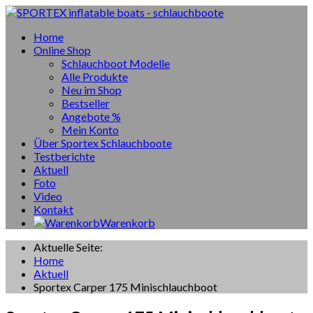
Home
Online Shop
Schlauchboot Modelle
Alle Produkte
Neu im Shop
Bestseller
Angebote %
Mein Konto
Über Sportex Schlauchboote
Testberichte
Aktuell
Foto
Video
Kontakt
Warenkorb
Aktuelle Seite:
Home
Aktuell
Sportex Carper 175 Minischlauchboot